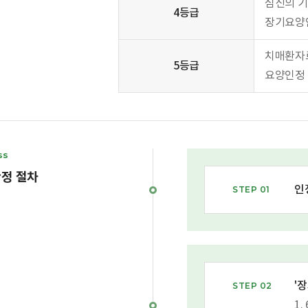
심신의 기
4등급
장기요양인
치매환자로
5등급
요양인정 
ss
정 절차
인
STEP 01
'
STEP 02
1