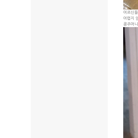
어르신들
어렵지 
콩주머니