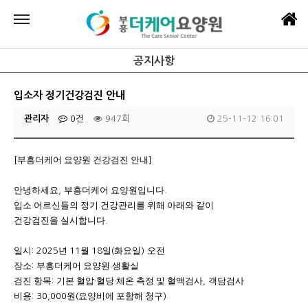
공지사항
입소자 정기건강검진 안내
관리자
0건
947회
25-11-12 16:01
부흥더케어 요양원 건강검진 안내
[
]
안녕하세요
부흥더케어 요양원입니다
,
.
입소 어르신들의 정기 건강관리를 위해 아래와 같이
건강검진을 실시합니다
.
일시
년
월
일
화요일
오전
: 2025
11
18
(
)
장소
부흥더케어 요양원 생활실
:
검진 항목
기본 혈압
혈당
체온 측정 및 혈액검사
객담검사
:
·
·
,
비용
원
요양비에 포함해 청구
: 30,000
(
)