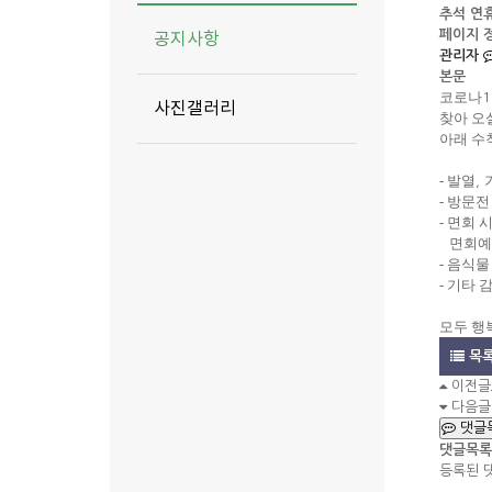
추석 연
페이지 
공지사항
관리자
본문
코로나
사진갤러리
찾아 오
아래 수
- 발열
,
- 방문
- 면회
면회예
- 음식
- 기타
모두 행
목
이전글
다음글
댓글
댓글목록
등록된 