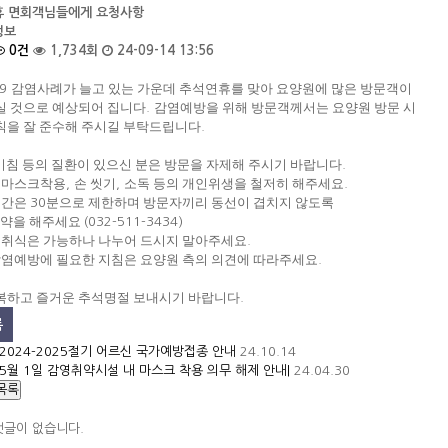
휴 면회객님들에게 요청사항
정보
0건
1,734회
24-09-14 13:56
감염사례가 늘고 있는 가운데 추석연휴를 맞아 요양원에 많은 방문객이
19
실 것으로 예상되어 집니다
감염예방을 위해 방문객께서는 요양원 방문 시
.
칙을 잘 준수해 주시길 부탁드립니다
.
기침 등의 질환이 있으신 분은 방문을 자제해 주시기 바랍니다
.
전 마스크착용
손 씻기
소독 등의 개인위생을 철저히 해주세요
,
,
.
 시간은
분으로 제한하며 방문자끼리 동선이 겹치지 않도록
30
약을 해주세요
(032-511-3434)
물 취식은 가능하나 나누어 드시지 말아주세요
.
 감염예방에 필요한 지침은 요양원 측의 의견에 따라주세요
.
복하고 즐거운 추석명절 보내시기 바랍니다
.
록
2024-2025절기 어르신 국가예방접종 안내
24.10.14
5월 1일 감영취약시설 내 마스크 착용 의무 해제 안내|
24.04.30
목록
댓글이 없습니다.