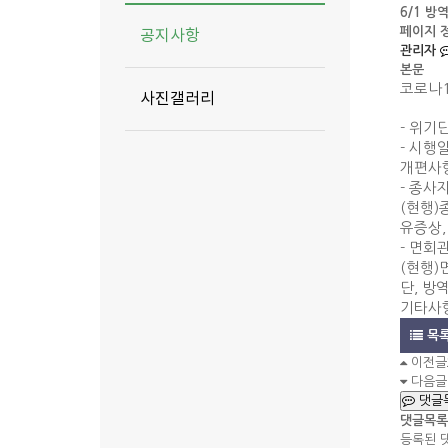
6/1 방
페이지 
공지사항
관리자
본문
코로나1
사진갤러리
- 위기단
- 시행일:
개편사
- 종사
(현행)
유증상,
- 면회
(현행)면
단, 방
기타사항
목
이전글
다음글
댓글
댓글목록
등록된 