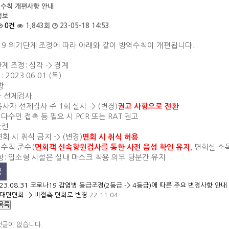
역수칙 개편사항 안내
정보
0건
1,843회
23-05-18 14:53
9 위기단계 조정에 따라 아래와 같이 방역수칙이 개편됩니다.
계 조정: 심각 -> 경계
 2023.06.01 (목)
항
자 선제검사
종사자 선제검사 주 1회 실시 -> (변경)
권고 사항으로 전환
 다수인 접촉 등 필요 시 PCR 또는 RAT 권고
관련
회 시 취식 금지 -> (변경)
면회 시 취식 허용
역수칙 준수(
, 면회실 소
면회객
신속항원검사를 통한 사전 음성 확인 유지
: 입소형 시설은 실내 마스크 착용 의무 당분간 유지
록
23.08.31 코로나19 감염병 등급조정(2등급 -> 4등급)에 따른 주요 변경사항 안내
대면면회 -> 비접촉 면회로 변경
22.11.04
목록
댓글이 없습니다.