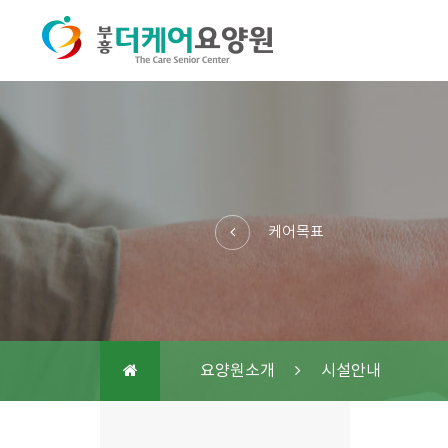
케어목표
요양원소개
시설안내